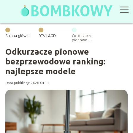
Strona główna
RTV i AGD
Odkurzacze
pionowe
bezprzewodowe
ranking:
Odkurzacze pionowe
najlepsze
modele
bezprzewodowe ranking:
najlepsze modele
Data publikacji: 2026-04-11