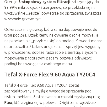
Oferuje
5-stopniowy system filtracji
zatrzymujący do
99,99% mikrocząstek i alergenów, co przekłada się na
wyczuwalnie „lżejsze” powietrze po sprzątaniu, zwłaszcza
w sezonie grzewczym.
Odkurzacz ma głowicę, która sama dopasowuje moc do
typu podłoża. Dzięki temu na dywanie ciągnie mocniej, a
na panelach nie „przykleja się” do podłogi. Szwedzi mocno
dopracowali też balans urządzenia – sprzęt jest wygodny
w prowadzeniu, dobrze radzi sobie z sierścią, a system
mopowania z rotującymi padami pozwala odświeżyć
podłogi bez wyciągania osobnego mopa.
Tefal X-Force Flex 9.60 Aqua TY20C4
Tefal X-Force Flex 9.60 Aqua TY20C4 został
zaprojektowany z myślą o wygodzie sprzątania pod
niskimi meblami. Zastosowano tu charakterystyczną rurę
Flex
, która zgina się w połowie. Dzięki temu wjeżdżasz