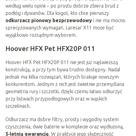
według wielu opinii – po prostu dobrze zbiera brud z
podłóg i dywanów. Dla kogoś, kto chce pierwszy
odkurzacz pionowy bezprzewodowy
i nie ma mocno
sprecyzowanych wymagań, Laresar X11 może być
wyjątkowo rozsądnym wyborem.
Hoover HFX Pet HFX20P 011
Hoover HFX Pet HFX20P 011 nie jest już najświeższą
konstrukcją, a przy tym bywa trudno dostępny. Nadal
jednak ma kilka rozwiązań, których brakuje nowszym
konkurentom. Jednym z nich jest świetnie przemyślana
geometria rury i szczotki, dzięki czemu łatwo odkurzyć
przy listwach przypodłogowych oraz w wąskich
szczelinach.
Odkurzacz ma dobre filtry, prosty i wygodny system
czyszczenia, dwie baterie w komplecie oraz wydłużoną,
5‑letnią gwarancję
. W praktyce jego skuteczność