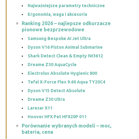
Najważniejsze parametry techniczne
Ergonomia, waga i akcesoria
Ranking 2026 – najlepsze odkurzacze
pionowe bezprzewodowe
Samsung Bespoke AI Jet Ultra
Dyson V16 Piston Animal Submarine
Shark Detect Clean & Empty IW3612
Dreame Z30 AquaCycle
Electrolux Absolute Hygienic 800
Tefal X-Force Flex 9.60 Aqua TY20C4
Dyson V15 Detect Absolute
Dreame Z30 Ultra
Laresar X11
Hoover HFX Pet HFX20P 011
Porównanie wybranych modeli – moc,
bateria, cena