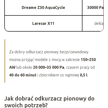
Dreame Z30 AquaCycle
30000 Pa
, 
Laresar X11
deklar
Za dobry odkurzacz pionowy bezprzewodowy
można przyjąć modele z mocą w zakresie
150–250
AW
lub około
20 000–35 000 Pa
, czasem pracy od
40 do 60 minut
i zbiornikiem co najmniej
0,5 l
.
Jak dobrać odkurzacz pionowy do
swoich potrzeb?