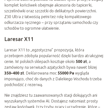
komplet końcówek obejmuje akcesoria do tapicerki,
szczelinówki oraz szczotki do delikatnych powierzchni.
Z30 Ultra z łatwością pełni też rolę kompaktowego
odkurzacza ręcznego – przy sprzątaniu samochodu czy
schodów to ogromne ułatwienie.
Laresar X11
Laresar X11 to „egzotyczna” propozycja, która
przebojem zdobyła popularność dzięki bardzo atrakcyjnej
cenie. W polskich sklepach kosztuje około
500 zł
, a
zamówiony na serwisach azjatyckich bywa nawet bliżej
350–400 zł
. Deklarowana moc
55000 Pa
wygląda
imponująco, choć do danych z Dalekiego Wschodu trzeba
podchodzić z rezerwą.
Nie znajdziesz tu zaawansowanych stacji dokujących ani
wyszukanych systemów AI. Dostajesz natomiast prosty
zestaw końcówek, trzy tryby pracy i urządzenie, które –