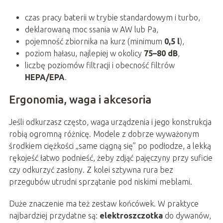
czas pracy baterii w trybie standardowym i turbo,
deklarowaną moc ssania w AW lub Pa,
pojemność zbiornika na kurz (minimum
0,5 l
),
poziom hałasu, najlepiej w okolicy
75–80 dB
,
liczbę poziomów filtracji i obecność filtrów
HEPA/EPA
.
Ergonomia, waga i akcesoria
Jeśli odkurzasz często, waga urządzenia i jego konstrukcja
robią ogromną różnicę. Modele z dobrze wyważonym
środkiem ciężkości „same ciągną się” po podłodze, a lekką
rękojeść łatwo podnieść, żeby zdjąć pajęczyny przy suficie
czy odkurzyć zasłony. Z kolei sztywna rura bez
przegubów utrudni sprzątanie pod niskimi meblami.
Duże znaczenie ma też zestaw końcówek. W praktyce
najbardziej przydatne są:
elektroszczotka
do dywanów,