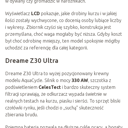
w dywany czy gromadzić w narożnikach.
Wyświetlacz
LCD
pokazuje, jakie drobiny kurzu i w jakiej
ilości zostały wychwycone, co docenią osoby lubiące liczby
i wykresy. Zbiornik czyści się szybko, konstrukcja jest
przemyślana, choć waga mogłaby być niższa. Gdyby koszt
był choć odrobinę mniejszy, ten model spokojnie mógłby
uchodzić za referencję dla całej kategorii.
Dreame Z30 Ultra
Dreame Z30 Ultra to wyżej pozycjonowany krewny
modelu AquaCycle. Silnik o mocy
330 AW
, szczotka z
podświetleniem
CelesTect
i bardzo skuteczny system
filtracji sprawiają, że odkurzacz wypada świetnie w
realnych testach na kurzu, piasku i sierści. To sprzęt bliski
czołówki rynku, jeśli chodzi o „suchą” skuteczność
zbierania brudu.
Pojemna bateria pozwala na dłuższe cykle pracy, a bogaty