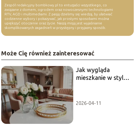
Zespół redakcyjny bombkowy.pl to entuzjaści wszystkiego, co
związane z domem, ogrodem oraz nowoczesnymi technologiami
RTV, AGD i multimediami. Z pasją dzielimy się wiedzą, by ułatwiać
codzienne wybory i pokazywać, jak prostymi sposobami można
upiększyć otoczenie oraz życie. Naszą misją jest wyjaśnianie
skomplikowanych zagadnień w przystępny i przyjazny sposób.
Może Cię również zainteresować
Jak wygląda
mieszkanie w stylu
glamour?
2026-04-11