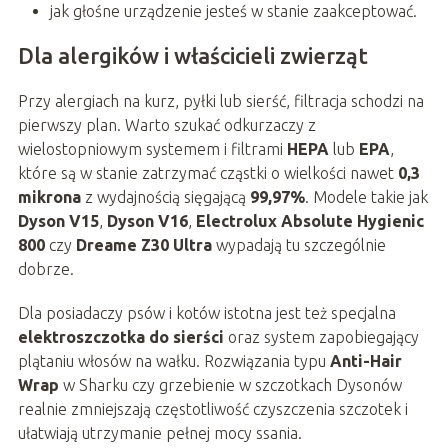
jak głośne urządzenie jesteś w stanie zaakceptować.
Dla alergików i właścicieli zwierząt
Przy alergiach na kurz, pyłki lub sierść, filtracja schodzi na
pierwszy plan. Warto szukać odkurzaczy z
wielostopniowym systemem i filtrami
HEPA
lub
EPA
,
które są w stanie zatrzymać cząstki o wielkości nawet
0,3
mikrona
z wydajnością sięgającą
99,97%
. Modele takie jak
Dyson V15
,
Dyson V16
,
Electrolux Absolute Hygienic
800
czy
Dreame Z30 Ultra
wypadają tu szczególnie
dobrze.
Dla posiadaczy psów i kotów istotna jest też specjalna
elektroszczotka do sierści
oraz system zapobiegający
plątaniu włosów na wałku. Rozwiązania typu
Anti-Hair
Wrap
w Sharku czy grzebienie w szczotkach Dysonów
realnie zmniejszają częstotliwość czyszczenia szczotek i
ułatwiają utrzymanie pełnej mocy ssania.