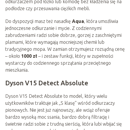
odkurzaczem pod łóżko lub komodę bez kładzenia się na
podłodze czy przesuwania ciężkich mebli.
Do dyspozycji masz też nasadkę
Aqua
, która umożliwia
jednoczesne odkurzanie i mycie. Z codziennymi
zabrudzeniami radzi sobie dobrze, gorzej z zaschniętymi
plamami, które wymagają mocniejszej chemii lub
tradycyjnego mopa. W zamian otrzymujesz rozsądną cenę
– około
1000 zł
– i zestaw funkcji, który w zupełności
wystarczy do codziennego sprzątania przeciętnego
mieszkania.
Dyson V15 Detect Absolute
Dyson V15 Detect Absolute to model, który wielu
użytkowników traktuje jak „S klasę” wśród odkurzaczy
pionowych. Nie jest już najnowszy, ale wciąż oferuje
bardzo wysoką moc ssania, bardzo dobrą filtrację i
świetnie radzi sobie z trudną sierścią, która lubi wbijać się