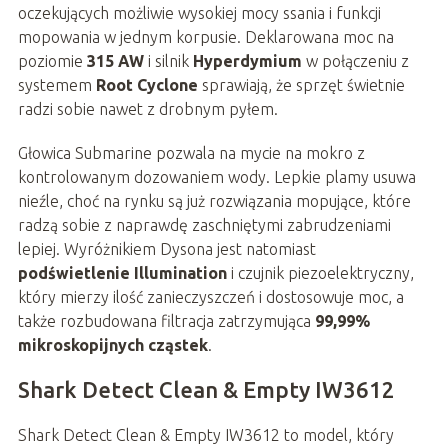
oczekujących możliwie wysokiej mocy ssania i funkcji
mopowania w jednym korpusie. Deklarowana moc na
poziomie
315 AW
i silnik
Hyperdymium
w połączeniu z
systemem
Root Cyclone
sprawiają, że sprzęt świetnie
radzi sobie nawet z drobnym pyłem.
Głowica Submarine pozwala na mycie na mokro z
kontrolowanym dozowaniem wody. Lepkie plamy usuwa
nieźle, choć na rynku są już rozwiązania mopujące, które
radzą sobie z naprawdę zaschniętymi zabrudzeniami
lepiej. Wyróżnikiem Dysona jest natomiast
podświetlenie Illumination
i czujnik piezoelektryczny,
który mierzy ilość zanieczyszczeń i dostosowuje moc, a
także rozbudowana filtracja zatrzymująca
99,99%
mikroskopijnych cząstek
.
Shark Detect Clean & Empty IW3612
Shark Detect Clean & Empty IW3612 to model, który