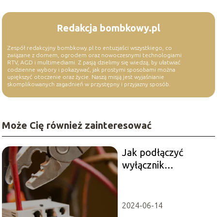
Redakcja bombkowy.pl
Zespół redakcyjny bombkowy.pl to entuzjaści wszystkiego, co
związane z domem, ogrodem oraz nowoczesnymi technologiami
RTV, AGD i multimediami. Z pasją dzielimy się wiedzą, by ułatwiać
codzienne wybory i pokazywać, jak prostymi sposobami można
upiększyć otoczenie oraz życie. Naszą misją jest wyjaśnianie
skomplikowanych zagadnień w przystępny i przyjazny sposób.
Może Cię również zainteresować
Jak podłączyć
wyłącznik
nadprądowy:
Poradnik
instalacyjny
2024-06-14