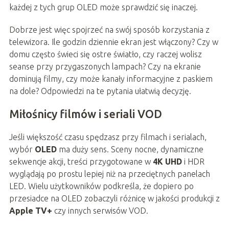
każdej z tych grup OLED może sprawdzić się inaczej.
Dobrze jest więc spojrzeć na swój sposób korzystania z
telewizora. Ile godzin dziennie ekran jest włączony? Czy w
domu często świeci się ostre światło, czy raczej wolisz
seanse przy przygaszonych lampach? Czy na ekranie
dominują filmy, czy może kanały informacyjne z paskiem
na dole? Odpowiedzi na te pytania ułatwią decyzję.
Miłośnicy filmów i seriali VOD
Jeśli większość czasu spędzasz przy filmach i serialach,
wybór
OLED
ma duży sens. Sceny nocne, dynamiczne
sekwencje akcji, treści przygotowane w
4K UHD
i HDR
wyglądają po prostu lepiej niż na przeciętnych panelach
LED. Wielu użytkowników podkreśla, że dopiero po
przesiadce na OLED zobaczyli różnicę w jakości produkcji z
Apple TV+
czy innych serwisów VOD.