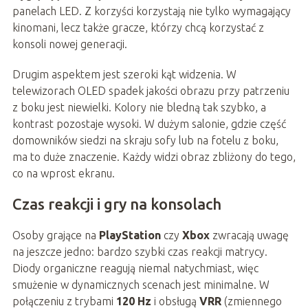
panelach LED. Z korzyści korzystają nie tylko wymagający
kinomani, lecz także gracze, którzy chcą korzystać z
konsoli nowej generacji.
Drugim aspektem jest szeroki kąt widzenia. W
telewizorach OLED spadek jakości obrazu przy patrzeniu
z boku jest niewielki. Kolory nie bledną tak szybko, a
kontrast pozostaje wysoki. W dużym salonie, gdzie część
domowników siedzi na skraju sofy lub na fotelu z boku,
ma to duże znaczenie. Każdy widzi obraz zbliżony do tego,
co na wprost ekranu.
Czas reakcji i gry na konsolach
Osoby grające na
PlayStation
czy
Xbox
zwracają uwagę
na jeszcze jedno: bardzo szybki czas reakcji matrycy.
Diody organiczne reagują niemal natychmiast, więc
smużenie w dynamicznych scenach jest minimalne. W
połączeniu z trybami
120 Hz
i obsługą
VRR
(zmiennego