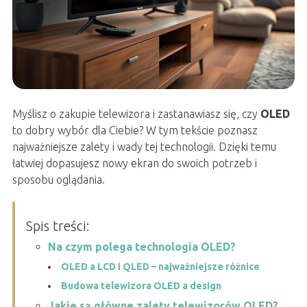
Myślisz o zakupie telewizora i zastanawiasz się, czy
OLED
to dobry wybór dla Ciebie? W tym tekście poznasz
najważniejsze zalety i wady tej technologii. Dzięki temu
łatwiej dopasujesz nowy ekran do swoich potrzeb i
sposobu oglądania.
Spis treści:
Na czym polega technologia OLED?
OLED a LCD i QLED – najważniejsze różnice
Budowa telewizora OLED a design
Jakie są główne zalety telewizorów OLED?