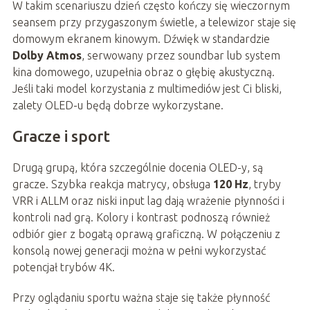
W takim scenariuszu dzień często kończy się wieczornym
seansem przy przygaszonym świetle, a telewizor staje się
domowym ekranem kinowym. Dźwięk w standardzie
Dolby Atmos
, serwowany przez soundbar lub system
kina domowego, uzupełnia obraz o głębię akustyczną.
Jeśli taki model korzystania z multimediów jest Ci bliski,
zalety OLED-u będą dobrze wykorzystane.
Gracze i sport
Drugą grupą, która szczególnie docenia OLED-y, są
gracze. Szybka reakcja matrycy, obsługa
120 Hz
, tryby
VRR i ALLM oraz niski input lag dają wrażenie płynności i
kontroli nad grą. Kolory i kontrast podnoszą również
odbiór gier z bogatą oprawą graficzną. W połączeniu z
konsolą nowej generacji można w pełni wykorzystać
potencjał trybów 4K.
Przy oglądaniu sportu ważna staje się także płynność