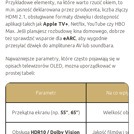
Przykładowe elementy, na które warto rzucić okiem, to
m.in. jasność deklarowana przez producenta, liczba złączy
HDMI 2.1, obsługiwane formaty dźwięku i dostępność
aplikacji takich jak
Apple TV+
, Netflix, YouTube czy HBO
Max. Jeśli planujesz rozbudowę kina domowego, dobrze
też sprawdzić wsparcie dla
eARC
, aby wygodnie
przesyłać dźwięk do amplitunera AV lub soundbara.
Najważniejsze parametry, które często pojawiają się w
opisach telewizorów OLED, można uporządkować w
prostej tabeli:
Parametr
Na co wpływ
Przekątna ekranu (np.
55″
,
65″
)
Wielkość obra
Obsługa
HDR10 / Dolby Vision
Jakość filmów i ser