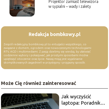
Projektor zamiast telewizora
w sypialni – wady i zalety
Redakcja bombkowy.pl
Zespół redakcyjny bombkowy.pl to entuzjaści wszystkiego, co
związane z domem, ogrodem oraz nowoczesnymi technologiami
RTV, AGD i multimediami. Z pasją dzielimy się wiedzą, by ułatwiać
codzienne wybory i pokazywać, jak prostymi sposobami można
upiększyć otoczenie oraz życie. Naszą misją jest wyjaśnianie
skomplikowanych zagadnień w przystępny i przyjazny sposób.
Może Cię również zainteresować
Jak wyczyścić
laptopa: Poradnik