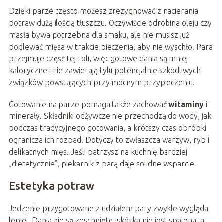
Dzięki parze często możesz zrezygnować z nacierania
potraw dużą ilością tłuszczu. Oczywiście odrobina oleju czy
masła bywa potrzebna dla smaku, ale nie musisz już
podlewać mięsa w trakcie pieczenia, aby nie wyschło. Para
przejmuje część tej roli, więc gotowe dania są mniej
kaloryczne i nie zawierają tylu potencjalnie szkodliwych
związków powstających przy mocnym przypieczeniu.
Gotowanie na parze pomaga także zachować
witaminy
i
minerały. Składniki odżywcze nie przechodzą do wody, jak
podczas tradycyjnego gotowania, a krótszy czas obróbki
ogranicza ich rozpad. Dotyczy to zwłaszcza warzyw, ryb i
delikatnych mięs. Jeśli patrzysz na kuchnię bardziej
„dietetycznie”, piekarnik z parą daje solidne wsparcie.
Estetyka potraw
Jedzenie przygotowane z udziałem pary zwykle wygląda
lepiej. Dania nie są zeschnięte, skórka nie jest spalona, a