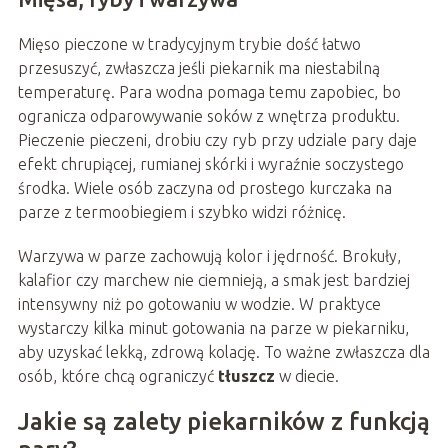
Mięso pieczone w tradycyjnym trybie dość łatwo
przesuszyć, zwłaszcza jeśli piekarnik ma niestabilną
temperaturę. Para wodna pomaga temu zapobiec, bo
ogranicza odparowywanie soków z wnętrza produktu.
Pieczenie pieczeni, drobiu czy ryb przy udziale pary daje
efekt chrupiącej, rumianej skórki i wyraźnie soczystego
środka. Wiele osób zaczyna od prostego kurczaka na
parze z termoobiegiem i szybko widzi różnicę.
Warzywa w parze zachowują kolor i jędrność. Brokuły,
kalafior czy marchew nie ciemnieją, a smak jest bardziej
intensywny niż po gotowaniu w wodzie. W praktyce
wystarczy kilka minut gotowania na parze w piekarniku,
aby uzyskać lekką, zdrową kolację. To ważne zwłaszcza dla
osób, które chcą ograniczyć
tłuszcz
w diecie.
Jakie są zalety piekarników z funkcją