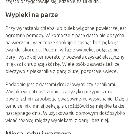
często przygotowuje się jedzenie na kilka dni.
Wypieki na parze
Przy wyrastaniu chleba lub bułek wilgotne powietrze jest
ogromną pomocą. W komorze z parą ciasto nie obsycha
na wierzchu, więc może spokojnie rosnąć bez pęknięć i
twardej skorupki. Potem, w fazie wypieku, połączenie
pary i wysokiej temperatury pozwala uzyskać elastyczny
miękisz i chrupiącą skórkę. Wiele osób zauważa też, że
pieczywo z piekarnika z parą dłużej pozostaje świeże.
Podobnie jest z ciastami drożdżowymi czy sernikami.
Wysoka wilgotność zmniejsza ryzyko przypieczenia
powierzchni i zapobiega gwałtownemu wysychaniu. Dzięki
temu serniki mniej pękają, a drożdżówki są miękkie także
następnego dnia. W użytkowaniu domowym dość szybko
widać różnicę między wypiekami z parą i bez niej.
Mięsa, ryby i warzywa