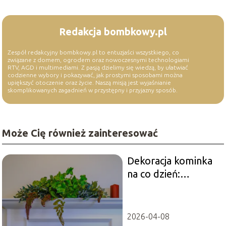
Redakcja bombkowy.pl
Zespół redakcyjny bombkowy.pl to entuzjaści wszystkiego, co
związane z domem, ogrodem oraz nowoczesnymi technologiami
RTV, AGD i multimediami. Z pasją dzielimy się wiedzą, by ułatwiać
codzienne wybory i pokazywać, jak prostymi sposobami można
upiększyć otoczenie oraz życie. Naszą misją jest wyjaśnianie
skomplikowanych zagadnień w przystępny i przyjazny sposób.
Może Cię również zainteresować
Dekoracja kominka
na co dzień:
Stylowe pomysły
2026-04-08