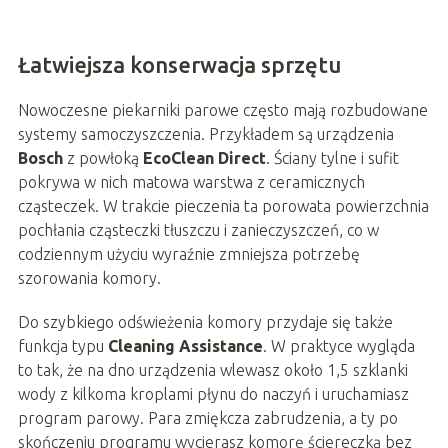
Łatwiejsza konserwacja sprzętu
Nowoczesne piekarniki parowe często mają rozbudowane
systemy samoczyszczenia. Przykładem są urządzenia
Bosch
z powłoką
EcoClean Direct
. Ściany tylne i sufit
pokrywa w nich matowa warstwa z ceramicznych
cząsteczek. W trakcie pieczenia ta porowata powierzchnia
pochłania cząsteczki tłuszczu i zanieczyszczeń, co w
codziennym użyciu wyraźnie zmniejsza potrzebę
szorowania komory.
Do szybkiego odświeżenia komory przydaje się także
funkcja typu
Cleaning Assistance
. W praktyce wygląda
to tak, że na dno urządzenia wlewasz około 1,5 szklanki
wody z kilkoma kroplami płynu do naczyń i uruchamiasz
program parowy. Para zmiękcza zabrudzenia, a ty po
skończeniu programu wycierasz komorę ściereczką bez