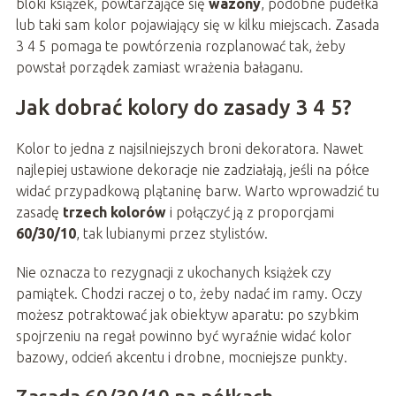
bloki książek, powtarzające się
wazony
, podobne pudełka
lub taki sam kolor pojawiający się w kilku miejscach. Zasada
3 4 5 pomaga te powtórzenia rozplanować tak, żeby
powstał porządek zamiast wrażenia bałaganu.
Jak dobrać kolory do zasady 3 4 5?
Kolor to jedna z najsilniejszych broni dekoratora. Nawet
najlepiej ustawione dekoracje nie zadziałają, jeśli na półce
widać przypadkową plątaninę barw. Warto wprowadzić tu
zasadę
trzech kolorów
i połączyć ją z proporcjami
60/30/10
, tak lubianymi przez stylistów.
Nie oznacza to rezygnacji z ukochanych książek czy
pamiątek. Chodzi raczej o to, żeby nadać im ramy. Oczy
możesz potraktować jak obiektyw aparatu: po szybkim
spojrzeniu na regał powinno być wyraźnie widać kolor
bazowy, odcień akcentu i drobne, mocniejsze punkty.