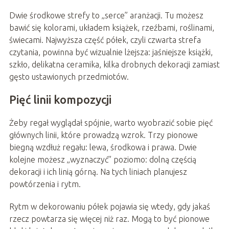
Dwie środkowe strefy to „serce” aranżacji. Tu możesz
bawić się kolorami, układem książek, rzeźbami, roślinami,
świecami. Najwyższa część półek, czyli czwarta strefa
czytania, powinna być wizualnie lżejsza: jaśniejsze książki,
szkło, delikatna ceramika, kilka drobnych dekoracji zamiast
gęsto ustawionych przedmiotów.
Pięć linii kompozycji
Żeby regał wyglądał spójnie, warto wyobrazić sobie pięć
głównych linii, które prowadzą wzrok. Trzy pionowe
biegną wzdłuż regału: lewa, środkowa i prawa. Dwie
kolejne możesz „wyznaczyć” poziomo: dolną częścią
dekoracji i ich linią górną. Na tych liniach planujesz
powtórzenia i rytm.
Rytm w dekorowaniu półek pojawia się wtedy, gdy jakaś
rzecz powtarza się więcej niż raz. Mogą to być pionowe