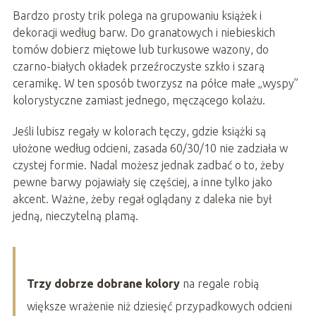
Bardzo prosty trik polega na grupowaniu książek i
dekoracji według barw. Do granatowych i niebieskich
tomów dobierz miętowe lub turkusowe wazony, do
czarno-białych okładek przeźroczyste szkło i szarą
ceramikę. W ten sposób tworzysz na półce małe „wyspy”
kolorystyczne zamiast jednego, męczącego kolażu.
Jeśli lubisz regały w kolorach tęczy, gdzie książki są
ułożone według odcieni, zasada 60/30/10 nie zadziała w
czystej formie. Nadal możesz jednak zadbać o to, żeby
pewne barwy pojawiały się częściej, a inne tylko jako
akcent. Ważne, żeby regał oglądany z daleka nie był
jedną, nieczytelną plamą.
Trzy dobrze dobrane kolory
na regale robią
większe wrażenie niż dziesięć przypadkowych odcieni