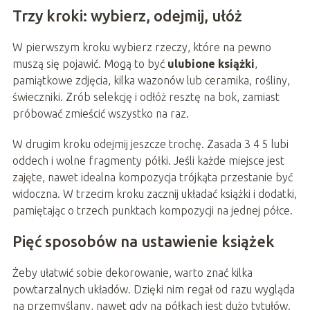
Trzy kroki: wybierz, odejmij, ułóż
W pierwszym kroku wybierz rzeczy, które na pewno
muszą się pojawić. Mogą to być
ulubione książki
,
pamiątkowe zdjęcia, kilka wazonów lub ceramika, rośliny,
świeczniki. Zrób selekcję i odłóż resztę na bok, zamiast
próbować zmieścić wszystko na raz.
W drugim kroku odejmij jeszcze trochę. Zasada 3 4 5 lubi
oddech i wolne fragmenty półki. Jeśli każde miejsce jest
zajęte, nawet idealna kompozycja trójkąta przestanie być
widoczna. W trzecim kroku zacznij układać książki i dodatki,
pamiętając o trzech punktach kompozycji na jednej półce.
Pięć sposobów na ustawienie książek
Żeby ułatwić sobie dekorowanie, warto znać kilka
powtarzalnych układów. Dzięki nim regał od razu wygląda
na przemyślany, nawet gdy na półkach jest dużo tytułów.