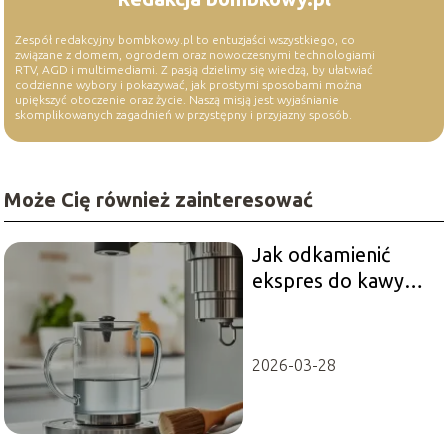
Zespół redakcyjny bombkowy.pl to entuzjaści wszystkiego, co
związane z domem, ogrodem oraz nowoczesnymi technologiami
RTV, AGD i multimediami. Z pasją dzielimy się wiedzą, by ułatwiać
codzienne wybory i pokazywać, jak prostymi sposobami można
upiększyć otoczenie oraz życie. Naszą misją jest wyjaśnianie
skomplikowanych zagadnień w przystępny i przyjazny sposób.
Może Cię również zainteresować
Jak odkamienić
ekspres do kawy
krok po kroku?
2026-03-28