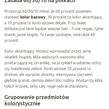
Zasada 60/30/10 na półkach
Proporcja 60/30/10 mówi, że 60 procent powinien
stanowić
kolor bazowy
, 30 procent to kolor akcentujący,
a 10 procent to kontrastowe detale. Przy białej
biblioteczce tłem będzie właśnie biel – front regału, tylne
ścianki, jasne książki. To twoje spokojne, neutralne 60
procent.
Kolor akcentujący możesz wprowadzić przez serię
okładek książek, kilka większych wazonów albo
powtarzającą się ceramikę, na przykład w odcieniu ochry
czy butelkowej zieleni. Kontrastowe 10 procent to
drobne, ale wyraźne akcenty: intensywna czerwień,
głęboki granat, ciemna zieleń liści rośliny. Wystarczy kilka
takich kropek, żeby cały regał nabrał charakteru.
Grupowanie przedmiotów
kolorystycznie