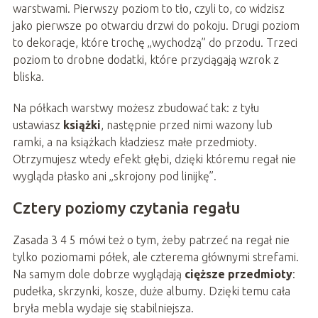
warstwami. Pierwszy poziom to tło, czyli to, co widzisz
jako pierwsze po otwarciu drzwi do pokoju. Drugi poziom
to dekoracje, które trochę „wychodzą” do przodu. Trzeci
poziom to drobne dodatki, które przyciągają wzrok z
bliska.
Na półkach warstwy możesz zbudować tak: z tyłu
ustawiasz
książki
, następnie przed nimi wazony lub
ramki, a na książkach kładziesz małe przedmioty.
Otrzymujesz wtedy efekt głębi, dzięki któremu regał nie
wygląda płasko ani „skrojony pod linijkę”.
Cztery poziomy czytania regału
Zasada 3 4 5 mówi też o tym, żeby patrzeć na regał nie
tylko poziomami półek, ale czterema głównymi strefami.
Na samym dole dobrze wyglądają
cięższe przedmioty
:
pudełka, skrzynki, kosze, duże albumy. Dzięki temu cała
bryła mebla wydaje się stabilniejsza.