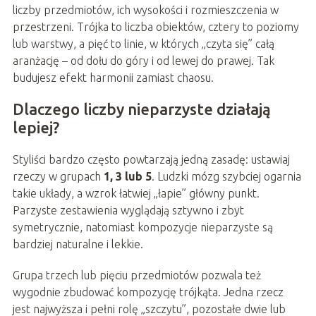
liczby przedmiotów, ich wysokości i rozmieszczenia w
przestrzeni. Trójka to liczba obiektów, cztery to poziomy
lub warstwy, a pięć to linie, w których „czyta się” całą
aranżację – od dołu do góry i od lewej do prawej. Tak
budujesz efekt harmonii zamiast chaosu.
Dlaczego liczby nieparzyste działają
lepiej?
Styliści bardzo często powtarzają jedną zasadę: ustawiaj
rzeczy w grupach
1, 3 lub 5
. Ludzki mózg szybciej ogarnia
takie układy, a wzrok łatwiej „łapie” główny punkt.
Parzyste zestawienia wyglądają sztywno i zbyt
symetrycznie, natomiast kompozycje nieparzyste są
bardziej naturalne i lekkie.
Grupa trzech lub pięciu przedmiotów pozwala też
wygodnie zbudować kompozycję trójkąta. Jedna rzecz
jest najwyższa i pełni rolę „szczytu”, pozostałe dwie lub