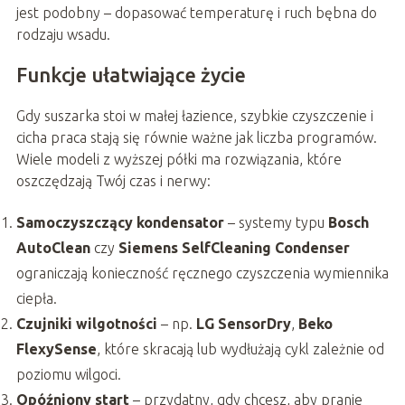
jest podobny – dopasować temperaturę i ruch bębna do
rodzaju wsadu.
Funkcje ułatwiające życie
Gdy suszarka stoi w małej łazience, szybkie czyszczenie i
cicha praca stają się równie ważne jak liczba programów.
Wiele modeli z wyższej półki ma rozwiązania, które
oszczędzają Twój czas i nerwy:
Samoczyszczący kondensator
– systemy typu
Bosch
AutoClean
czy
Siemens SelfCleaning Condenser
ograniczają konieczność ręcznego czyszczenia wymiennika
ciepła.
Czujniki wilgotności
– np.
LG SensorDry
,
Beko
FlexySense
, które skracają lub wydłużają cykl zależnie od
poziomu wilgoci.
Opóźniony start
– przydatny, gdy chcesz, aby pranie