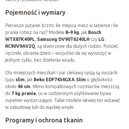
Pojemność i wymiary
Pierwsze pytanie brzmi: ile miejsca masz w łazience i ile
prania robisz na raz? Modele
8–9 kg
, jak
Bosch
WTX87K40PL
,
Samsung DV90T6240LH
czy
LG
RC90V9AV2Q
, są stworzone dla dużych rodzin. Pościel,
ręczniki, ubrania dzieci – wszystko da się wysuszyć w
jednym cyklu, bez dzielenia wsadu.
Dla mniejszych mieszkań i par ciekawą opcją są suszarki
typu
slim
, jak
Beko EDF7434GXA Slim
o głębokości
około
46 cm
. Mimo kompaktowych rozmiarów mieszczą
do
7 kg prania
, co w codziennym użytkowaniu bywa
zupełnie wystarczające. Takie modele łatwiej też wstawić
w zabudowę lub do wąskiej wnęki.
Programy i ochrona tkanin