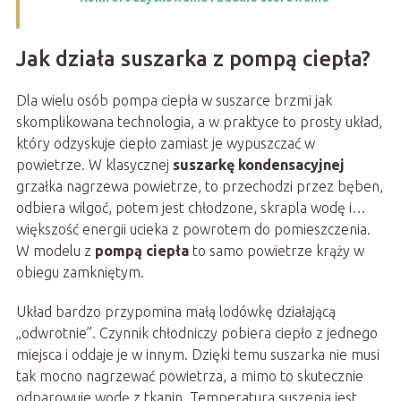
Jak działa suszarka z pompą ciepła?
Dla wielu osób pompa ciepła w suszarce brzmi jak
skomplikowana technologia, a w praktyce to prosty układ,
który odzyskuje ciepło zamiast je wypuszczać w
powietrze. W klasycznej
suszarkę kondensacyjnej
grzałka nagrzewa powietrze, to przechodzi przez bęben,
odbiera wilgoć, potem jest chłodzone, skrapla wodę i…
większość energii ucieka z powrotem do pomieszczenia.
W modelu z
pompą ciepła
to samo powietrze krąży w
obiegu zamkniętym.
Układ bardzo przypomina małą lodówkę działającą
„odwrotnie”. Czynnik chłodniczy pobiera ciepło z jednego
miejsca i oddaje je w innym. Dzięki temu suszarka nie musi
tak mocno nagrzewać powietrza, a mimo to skutecznie
odparowuje wodę z tkanin. Temperatura suszenia jest