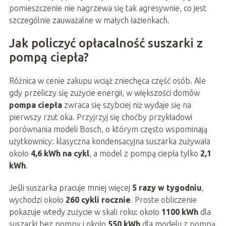
pomieszczenie nie nagrzewa się tak agresywnie, co jest
szczególnie zauważalne w małych łazienkach.
Jak policzyć opłacalność suszarki z
pompą ciepła?
Różnica w cenie zakupu wciąż zniechęca część osób. Ale
gdy przeliczy się zużycie energii, w większości domów
pompa ciepła
zwraca się szybciej niż wydaje się na
pierwszy rzut oka. Przyjrzyj się choćby przykładowi
porównania modeli Bosch, o którym często wspominają
użytkownicy: klasyczna kondensacyjna suszarka zużywała
około
4,6 kWh na cykl
, a model z pompą ciepła tylko
2,1
kWh
.
Jeśli suszarka pracuje mniej więcej
5 razy w tygodniu
,
wychodzi około
260 cykli rocznie
. Proste obliczenie
pokazuje wtedy zużycie w skali roku: około
1100 kWh
dla
suszarki bez pompy i około
550 kWh
dla modelu z pompą