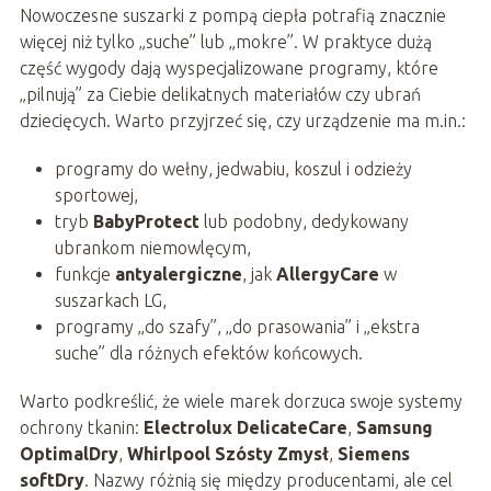
Nowoczesne suszarki z pompą ciepła potrafią znacznie
więcej niż tylko „suche” lub „mokre”. W praktyce dużą
część wygody dają wyspecjalizowane programy, które
„pilnują” za Ciebie delikatnych materiałów czy ubrań
dziecięcych. Warto przyjrzeć się, czy urządzenie ma m.in.:
programy do wełny, jedwabiu, koszul i odzieży
sportowej,
tryb
BabyProtect
lub podobny, dedykowany
ubrankom niemowlęcym,
funkcje
antyalergiczne
, jak
AllergyCare
w
suszarkach LG,
programy „do szafy”, „do prasowania” i „ekstra
suche” dla różnych efektów końcowych.
Warto podkreślić, że wiele marek dorzuca swoje systemy
ochrony tkanin:
Electrolux DelicateCare
,
Samsung
OptimalDry
,
Whirlpool Szósty Zmysł
,
Siemens
softDry
. Nazwy różnią się między producentami, ale cel