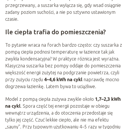
przegrzewany, a suszarka wyłącza się, gdy wsad osiągnie
zadany poziom suchości, a nie po sztywno ustawionym
czasie.
Ile ciepła trafia do pomieszczenia?
To pytanie wraca na forach bardzo często: czy suszarka z
pompą ciepła podnosi temperaturę w łazience tak jak
zwykła kondensacyjna? W praktyce różnica jest wyraźna.
Klasyczna suszarka bez pompy oddaje do pomieszczenia
większość energii zużytej na podgrzanie powietrza, czyli
przy zużyciu rzędu
4–4,6 kWh na cykl
naprawdę mocno
dogrzewa łazienkę. Latem bywa to uciążliwe.
Model z pompą ciepła zużywa zwykle około
1,7–2,3 kWh
na cykl
. Spora część tej energii pozostaje w obiegu
wewnątrz urządzenia, a do otoczenia przedostaje się
tylko jej część. Czuć lekkie ciepło, ale nie ma efektu
„sauny”. Przy typowym użytkowaniu 4–5 razy w tygodniu