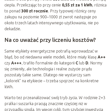
ciepła. Przeliczając to przy cenie
0,55 zł za 1 kWh
, różnica
to ponad
300 zł rocznie
. Przy typowej różnicy ceny
zakupu na poziomie 900–1000 zł zwrot następuje po
około trzech latach intensywnego użytkowania, nie po
dekadzie.
Na co uważać przy liczeniu kosztów?
Same etykiety energetyczne potrafią wprowadzać w
błąd, bo od niedawna wiele modeli, które miały klasę
A++
czy
A+++
, trafiło formalnie do kategorii
C
lub
D
. Normy
się zmieniły, ale technologia i realne zużycie prądu
pozostały takie same. Dlatego nie wystarczy sam
„kolorek” na etykiecie – trzeba spojrzeć na konkretne
kWh.
Warto też przeanalizować swój tryb życia. W rodzinie 2+3
pralka i suszarka pracują znacznie częściej niż w
przypadku singla. Im więcej cykli, tym szybciej inwestycja