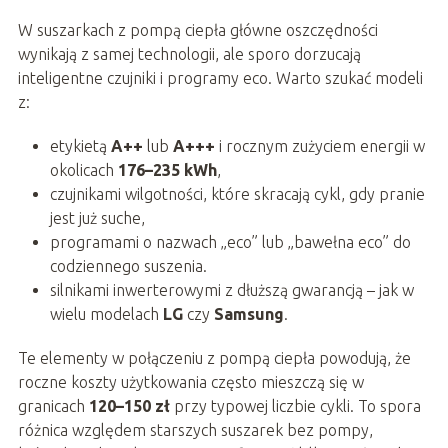
W suszarkach z pompą ciepła główne oszczędności
wynikają z samej technologii, ale sporo dorzucają
inteligentne czujniki i programy eco. Warto szukać modeli
z:
etykietą
A++
lub
A+++
i rocznym zużyciem energii w
okolicach
176–235 kWh
,
czujnikami wilgotności, które skracają cykl, gdy pranie
jest już suche,
programami o nazwach „eco” lub „bawełna eco” do
codziennego suszenia.
silnikami inwerterowymi z dłuższą gwarancją – jak w
wielu modelach
LG
czy
Samsung
.
Te elementy w połączeniu z pompą ciepła powodują, że
roczne koszty użytkowania często mieszczą się w
granicach
120–150 zł
przy typowej liczbie cykli. To spora
różnica względem starszych suszarek bez pompy,