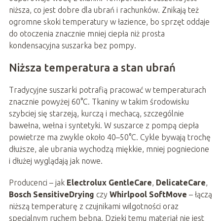
niższa, co jest dobre dla ubrań i rachunków. Znikają też
ogromne skoki temperatury w łazience, bo sprzęt oddaje
do otoczenia znacznie mniej ciepła niż prosta
kondensacyjna suszarka bez pompy.
Niższa temperatura a stan ubrań
Tradycyjne suszarki potrafią pracować w temperaturach
znacznie powyżej 60°C. Tkaniny w takim środowisku
szybciej się starzeją, kurczą i mechacą, szczególnie
bawełna, wełna i syntetyki. W suszarce z pompą ciepła
powietrze ma zwykle około 40–50°C. Cykle bywają trochę
dłuższe, ale ubrania wychodzą miękkie, mniej pogniecione
i dłużej wyglądają jak nowe.
Producenci – jak
Electrolux GentleCare
,
DelicateCare
,
Bosch SensitiveDrying
czy
Whirlpool SoftMove
– łączą
niższą temperaturę z czujnikami wilgotności oraz
specjalnym ruchem bębna. Dzięki temu materiał nie jest