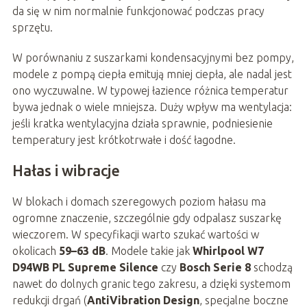
da się w nim normalnie funkcjonować podczas pracy
sprzętu.
W porównaniu z suszarkami kondensacyjnymi bez pompy,
modele z pompą ciepła emitują mniej ciepła, ale nadal jest
ono wyczuwalne. W typowej łazience różnica temperatur
bywa jednak o wiele mniejsza. Duży wpływ ma wentylacja:
jeśli kratka wentylacyjna działa sprawnie, podniesienie
temperatury jest krótkotrwałe i dość łagodne.
Hałas i wibracje
W blokach i domach szeregowych poziom hałasu ma
ogromne znaczenie, szczególnie gdy odpalasz suszarkę
wieczorem. W specyfikacji warto szukać wartości w
okolicach
59–63 dB
. Modele takie jak
Whirlpool W7
D94WB PL Supreme Silence
czy
Bosch Serie 8
schodzą
nawet do dolnych granic tego zakresu, a dzięki systemom
redukcji drgań (
AntiVibration Design
, specjalne boczne