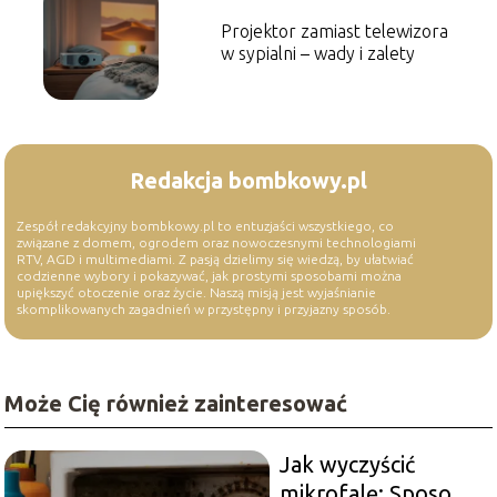
Projektor zamiast telewizora
w sypialni – wady i zalety
Redakcja bombkowy.pl
Zespół redakcyjny bombkowy.pl to entuzjaści wszystkiego, co
związane z domem, ogrodem oraz nowoczesnymi technologiami
RTV, AGD i multimediami. Z pasją dzielimy się wiedzą, by ułatwiać
codzienne wybory i pokazywać, jak prostymi sposobami można
upiększyć otoczenie oraz życie. Naszą misją jest wyjaśnianie
skomplikowanych zagadnień w przystępny i przyjazny sposób.
Może Cię również zainteresować
Jak wyczyścić
mikrofalę: Sposoby