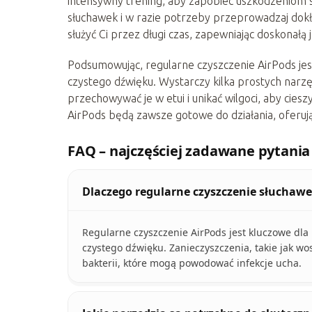
intensywny trening, aby zapobiec uszkodzeniom
słuchawek i w razie potrzeby przeprowadzaj dok
służyć Ci przez długi czas, zapewniając doskonałą 
Podsumowując, regularne czyszczenie AirPods jes
czystego dźwięku. Wystarczy kilka prostych narzęd
przechowywać je w etui i unikać wilgoci, aby cies
AirPods będą zawsze gotowe do działania, oferuj
FAQ – najczęściej zadawane pytania
Dlaczego regularne czyszczenie słuchawe
Regularne czyszczenie AirPods jest kluczowe dl
czystego dźwięku. Zanieczyszczenia, takie jak wo
bakterii, które mogą powodować infekcje ucha.