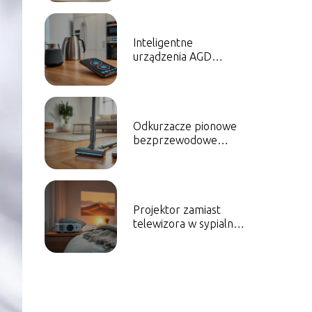
Inteligentne
urządzenia AGD
sterowane
smartfonem –
przegląd
Odkurzacze pionowe
bezprzewodowe
ranking: najlepsze
modele
Projektor zamiast
telewizora w sypialni –
wady i zalety