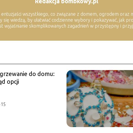
Redakcja bombkowy.pl
 entuzjaści wszystkiego, co związane z domem, ogrodem oraz 
my się wiedzą, by ułatwiać codzienne wybory i pokazywać, jak 
jest wyjaśnianie skomplikowanych zagadnień w przystępny i przy
ogrzewanie do domu:
d opcji
-15