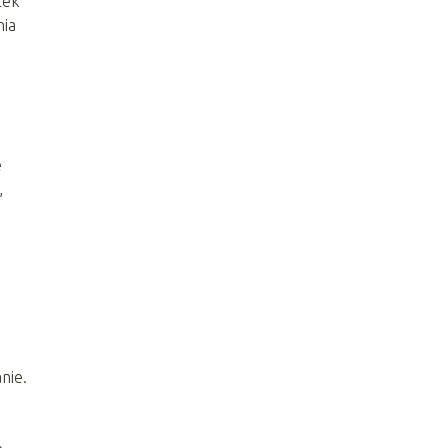
zek
nia
e
,
nie.