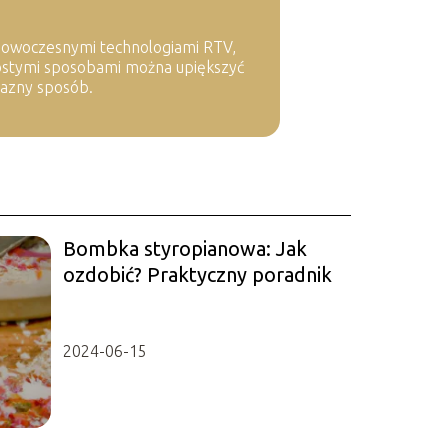
nowoczesnymi technologiami RTV,
prostymi sposobami można upiększyć
jazny sposób.
Bombka styropianowa: Jak
ozdobić? Praktyczny poradnik
2024-06-15