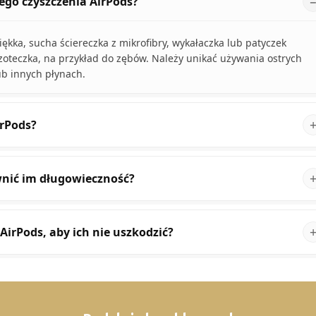
ego czyszczenia AirPods?
ękka, sucha ściereczka z mikrofibry, wykałaczka lub patyczek
zoteczka, na przykład do zębów. Należy unikać używania ostrych
b innych płynach.
irPods?
ewnić im długowieczność?
AirPods, aby ich nie uszkodzić?