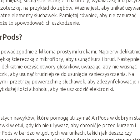
 miękką, suchą ściereczkę z mikrofibry, wykałaczkę lub patyc
zoteczkę, na przykład do zębów. Ważne jest, aby unikać używa
atne elementy słuchawek. Pamiętaj również, aby nie zanurzać
może to spowodować ich uszkodzenie.
irPods?
ępować zgodnie z kilkoma prostymi krokami. Najpierw delikatni
ką ściereczką z mikrofibry, aby usunąć kurz i brud. Następnie
delikatnie oczyść otwory głośników, uważając, aby nie wcisnąć
zki, aby usunąć trudniejsze do usunięcia zanieczyszczenia. Na
ym i przetrzyj powierzchnię słuchawek, aby zdezynfekować je i
 dużej ilości alkoholu, aby nie uszkodzić elektroniki.
prostych nawyków, które pomogą utrzymać AirPods w dobrym sta
ki w etui, gdy ich nie używasz, aby chronić je przed kurzem i
rPods w bardzo wilgotnych warunkach, takich jak deszcz czy