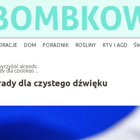
ORACJE
DOM
PORADNIK
ROŚLINY
RTV I AGD
ŚW
wyczyścić airpods:
dy dla czystego
ęku
rady dla czystego dźwięku