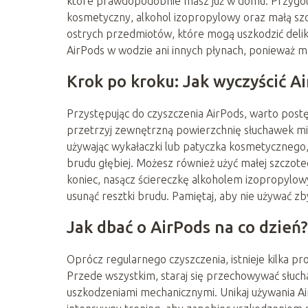
które prawdopodobnie masz już w domu. Przygotuj
kosmetyczny, alkohol izopropylowy oraz małą szc
ostrych przedmiotów, które mogą uszkodzić delik
AirPods w wodzie ani innych płynach, ponieważ 
Krok po kroku: Jak wyczyścić A
Przystępując do czyszczenia AirPods, warto post
przetrzyj zewnętrzną powierzchnię słuchawek mięk
używając wykałaczki lub patyczka kosmetycznego, 
brudu głębiej. Możesz również użyć małej szczotec
koniec, nasącz ściereczkę alkoholem izopropylow
usunąć resztki brudu. Pamiętaj, aby nie używać zbyt
Jak dbać o AirPods na co dzień?
Oprócz regularnego czyszczenia, istnieje kilka 
Przede wszystkim, staraj się przechowywać słuchaw
uszkodzeniami mechanicznymi. Unikaj używania Ai