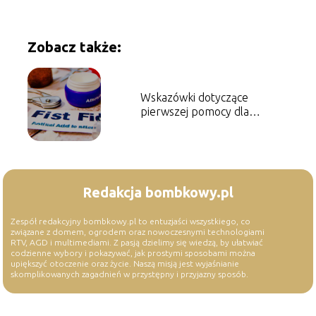
Zobacz także:
Wskazówki dotyczące
pierwszej pomocy dla
zwierząt domowych
Redakcja bombkowy.pl
Zespół redakcyjny bombkowy.pl to entuzjaści wszystkiego, co
związane z domem, ogrodem oraz nowoczesnymi technologiami
RTV, AGD i multimediami. Z pasją dzielimy się wiedzą, by ułatwiać
codzienne wybory i pokazywać, jak prostymi sposobami można
upiększyć otoczenie oraz życie. Naszą misją jest wyjaśnianie
skomplikowanych zagadnień w przystępny i przyjazny sposób.